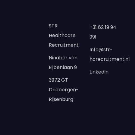
STR
+31 62 19 94
Healthcare
991
Recruitment
Info@str-
Ninaber van
hcrecruitment.nl
Eijbenlaan 9
LinkedIn
3972 GT
Driebergen-
Rijsenburg