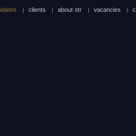
idates
clients
about str
vacancies
c